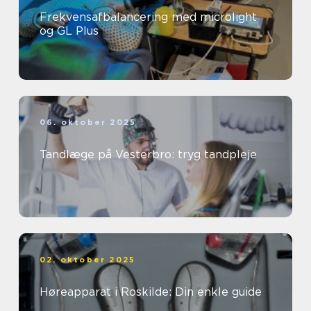
Frekvensafbalancering med microlight
og GL Plus
06. oktober 2025
Tandlæge på Vesterbro: tryg tandpleje
02. oktober 2025
Høreapparat i Roskilde: Din enkle guide