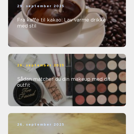
29. september 2025
Fra kaffe til kakao: Lav varme drikke
med stil
26. september 2025
Sådan matcher du din makeup med dit
outfit
26. september 2025