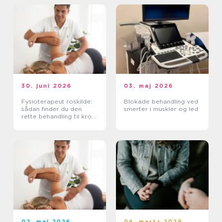
30. juni 2026
03. maj 2026
Fysioterapeut roskilde:
Blokade behandling ved
sådan finder du den
smerter i muskler og led
rette behandling til krop
og sind
02. maj 2026
04. marts 2026