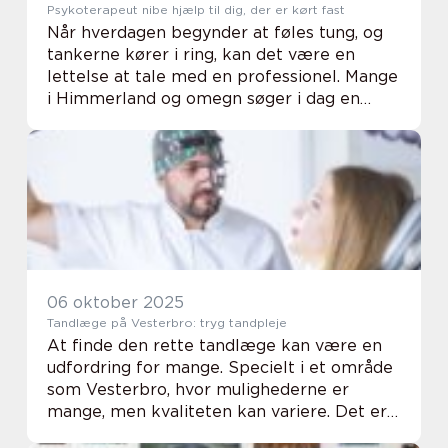
Psykoterapeut nibe hjælp til dig, der er kørt fast
Når hverdagen begynder at føles tung, og
tankerne kører i ring, kan det være en
lettelse at tale med en professionel. Mange
i Himmerland og omegn søger i dag en
Psykoterapeut Nibe, når stress, uro, lavt
selvværd eller gamle oplevelser fylder for
mege...
06 oktober 2025
Tandlæge på Vesterbro: tryg tandpleje
At finde den rette tandlæge kan være en
udfordring for mange. Specielt i et område
som Vesterbro, hvor mulighederne er
mange, men kvaliteten kan variere. Det er
vigtigt med en tandlæge, der ikke blot