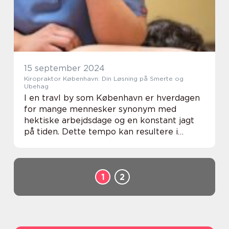
15 september 2024
Kiropraktor København: Din Løsning på Smerte og
Ubehag
I en travl by som København er hverdagen
for mange mennesker synonym med
hektiske arbejdsdage og en konstant jagt
på tiden. Dette tempo kan resultere i
fysiske gener som rygsmerter,
nakkesmerter og hovedpine, hvilket har
ledt til en &osl...
1
2