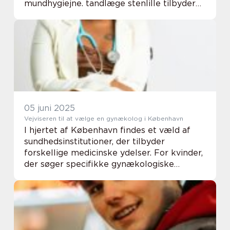
mundhygiejne. tandlæge stenlille tilbyder
netop dette med moderne faciliteter og et
dedikeret personale, der l&...
05 juni 2025
Vejviseren til at vælge en gynækolog i København
I hjertet af København findes et væld af
sundhedsinstitutioner, der tilbyder
forskellige medicinske ydelser. For kvinder,
der søger specifikke gynækologiske
tjenester, er det afgørende at finde en
fagperson, der tilby...