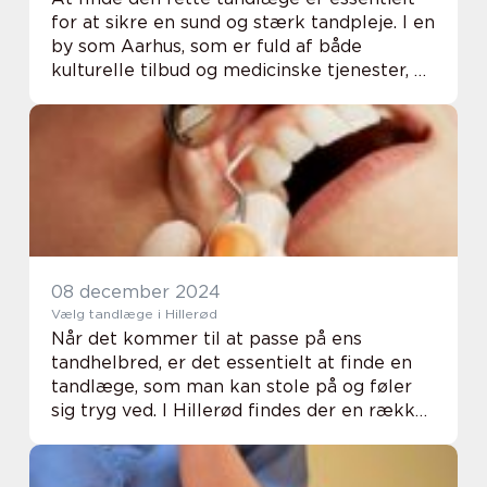
for at sikre en sund og stærk tandpleje. I en
by som Aarhus, som er fuld af både
kulturelle tilbud og medicinske tjenester, er
der rig mulighed for at finde en
tandlægepraksis, der pas...
08 december 2024
Vælg tandlæge i Hillerød
Når det kommer til at passe på ens
tandhelbred, er det essentielt at finde en
tandlæge, som man kan stole på og føler
sig tryg ved. I Hillerød findes der en række
tandlægeklinikker, der tilbyder et bredt
spektrum af tandplejetjenester designet til
at...