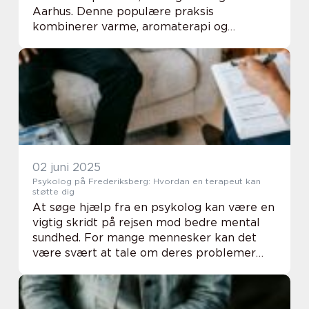
Aarhus. Denne populære praksis
kombinerer varme, aromaterapi og
meditation i en sensorisk rejse, der ikke
blot fokuserer på kropslig afslapning, men
også...
02 juni 2025
Psykolog på Frederiksberg: Hvordan en terapeut kan
støtte dig
At søge hjælp fra en psykolog kan være en
vigtig skridt på rejsen mod bedre mental
sundhed. For mange mennesker kan det
være svært at tale om deres problemer
med venner eller familie, og her kan en
professionel ps...