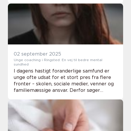
Men opbevaring af legetøj be...
02 september 2025
Unge coaching i Ringsted: En vej til bedre mental
sundhed
I dagens hastigt foranderlige samfund er
unge ofte udsat for et stort pres fra flere
fronter – skolen, sociale medier, venner og
familiemæssige ansvar. Derfor søger
mange unge og deres familier efter måder
at støtte de...