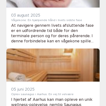
03 august 2025
Vågekone: En hjælpende hånd i livets sidste fase
At navigere gennem livets afsluttende fase
er en udfordrende tid både for den
terminale person og for deres pårørende. I
denne forbindelse kan en vågekone spille
en uvurderlig rolle. En vågekone er en
erfaren omsorgsper...
05 juni 2025
Oplev saunagus i Aarhus: En vej til velvære
I hjertet af Aarhus kan man opleve en unik
wellness-oplevelse, nemlig Saunagus