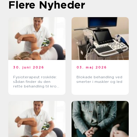
Flere Nyheder
30. juni 2026
03. maj 2026
Fysioterapeut roskilde:
Blokade behandling ved
sådan finder du den
smerter i muskler og led
rette behandling til krop
og sind