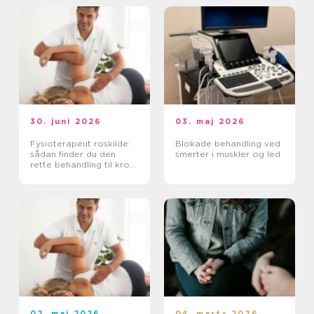
30. juni 2026
03. maj 2026
Fysioterapeut roskilde:
Blokade behandling ved
sådan finder du den
smerter i muskler og led
rette behandling til krop
og sind
02. maj 2026
04. marts 2026