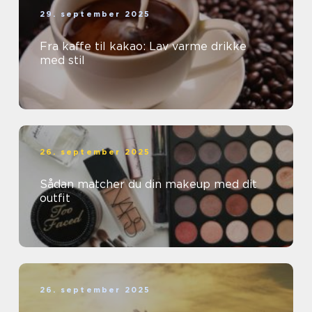
29. september 2025
Fra kaffe til kakao: Lav varme drikke
med stil
26. september 2025
Sådan matcher du din makeup med dit
outfit
26. september 2025