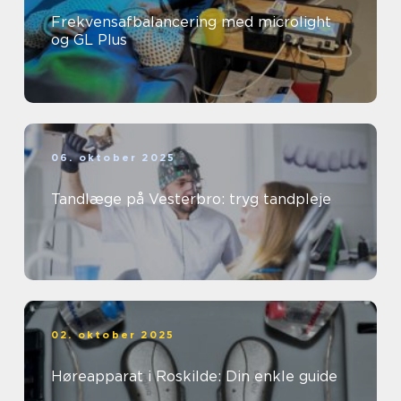
Frekvensafbalancering med microlight
og GL Plus
06. oktober 2025
Tandlæge på Vesterbro: tryg tandpleje
02. oktober 2025
Høreapparat i Roskilde: Din enkle guide