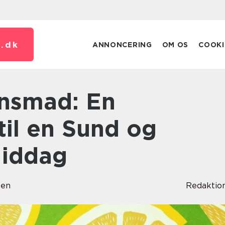
.
dk
ANNONCERING
OM OS
COOKI
til en Sund og
iddag
sen
Redaktio