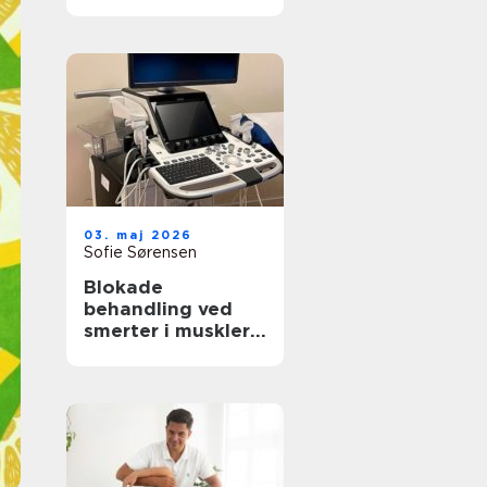
rette behandling
til krop og sind
03. maj 2026
Sofie Sørensen
Blokade
behandling ved
smerter i muskler
og led