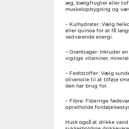
æg, bælgfrugter eller tofu
muskelopbygning og væv
– Kulhydrater: Vælg helk
eller quinoa for at få lan
vedvarende energi.
– Grøntsager: Inkluder en 
vigtige vitaminer, mineral
– Fedtstoffer: Vælg sund
olivenolie til at tilføje s
den har brug for.
– Fibre: Fiberrige fødev
opretholde fordøjelsess
Husk også at drikke vand 
sukkerholdige drikkevarer