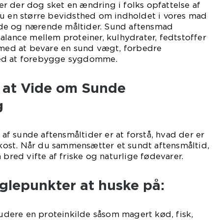
r er der dog sket en ændring i folks opfattelse af
nu en større bevidsthed om indholdet i vores mad
de og nærende måltider. Sund aftensmad
alance mellem proteiner, kulhydrater, fedtstoffer
r med at bevare en sund vægt, forbedre
ed at forebygge sygdomme.
t at Vide om Sunde
g
g af sunde aftensmåltider er at forstå, hvad der er
n kost. Når du sammensætter et sundt aftensmåltid,
 bred vifte af friske og naturlige fødevarer.
glepunkter at huske på:
kludere en proteinkilde såsom magert kød, fisk,