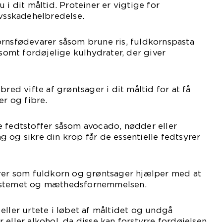
 i dit måltid. Proteiner er vigtige for
sskadehelbredelse.
ornsfødevarer såsom brune ris, fuldkornspasta
gsomt fordøjelige kulhydrater, der giver
bred vifte af grøntsager i dit måltid for at få
er og fibre.
e fedtstoffer såsom avocado, nødder eller
mag og sikre din krop får de essentielle fedtsyrer
arer som fuldkorn og grøntsager hjælper med at
ystemet og mæthedsfornemmelsen.
eller urtete i løbet af måltidet og undgå
 eller alkohol, da disse kan forstyrre fordøjelsen