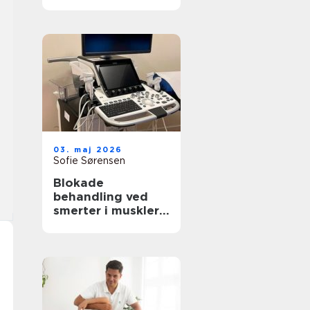
rette behandling
til krop og sind
03. maj 2026
Sofie Sørensen
Blokade
behandling ved
smerter i muskler
og led