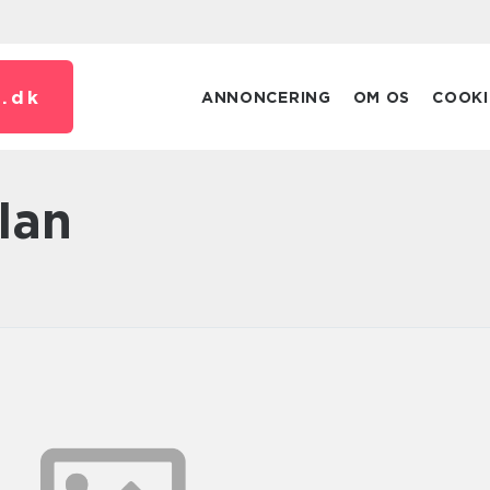
.
dk
ANNONCERING
OM OS
COOKI
lan