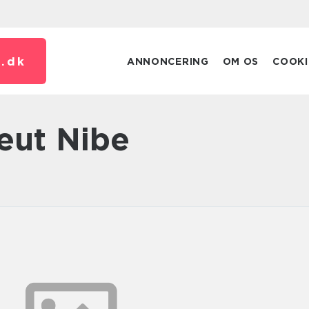
.
dk
ANNONCERING
OM OS
COOKI
peut Nibe