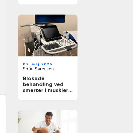
rette behandling
til krop og sind
03. maj 2026
Sofie Sørensen
Blokade
behandling ved
smerter i muskler
og led