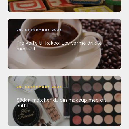
29. september 2025
Fra kaffe til kakao: Lav varme drikke
med stil
26. september 2025
Sådan matcher du din makeup med dit
outfit