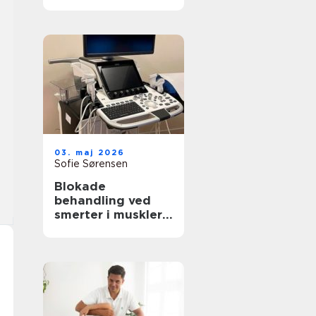
rette behandling
til krop og sind
03. maj 2026
Sofie Sørensen
Blokade
behandling ved
smerter i muskler
og led