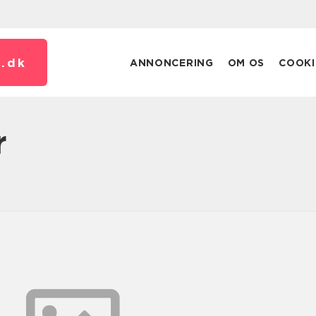
.
dk
ANNONCERING
OM OS
COOKI
r