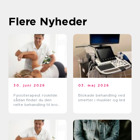
Flere Nyheder
30. juni 2026
03. maj 2026
Fysioterapeut roskilde:
Blokade behandling ved
sådan finder du den
smerter i muskler og led
rette behandling til krop
og sind