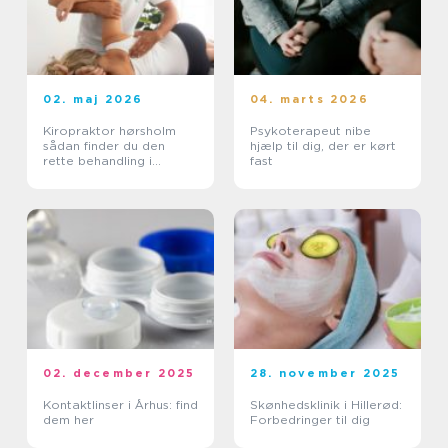
02. maj 2026
04. marts 2026
Kiropraktor hørsholm
Psykoterapeut nibe
sådan finder du den
hjælp til dig, der er kørt
rette behandling i
fast
nordsjælland
02. december 2025
28. november 2025
Kontaktlinser i Århus: find
Skønhedsklinik i Hillerød:
dem her
Forbedringer til dig