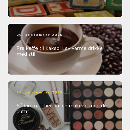
29. september 2025
Fra kaffe til kakao: Lav varme drikke
med stil
26. september 2025
Sådan matcher du din makeup med dit
outfit