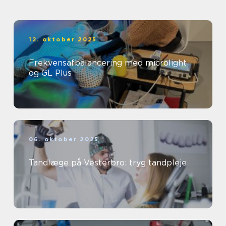
12. oktober 2025
Frekvensafbalancering med microlight
og GL Plus
06. oktober 2025
Tandlæge på Vesterbro: tryg tandpleje