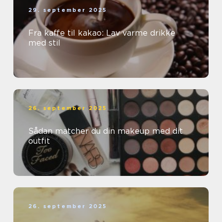
29. september 2025
Fra kaffe til kakao: Lav varme drikke
med stil
26. september 2025
Sådan matcher du din makeup med dit
outfit
26. september 2025