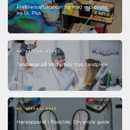
Frekvensafbalancering med microlight
og GL Plus
06. oktober 2025
Tandlæge på Vesterbro: tryg tandpleje
02. oktober 2025
Høreapparat i Roskilde: Din enkle guide