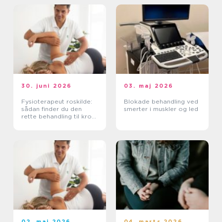
30. juni 2026
03. maj 2026
Fysioterapeut roskilde:
Blokade behandling ved
sådan finder du den
smerter i muskler og led
rette behandling til krop
og sind
02. maj 2026
04. marts 2026