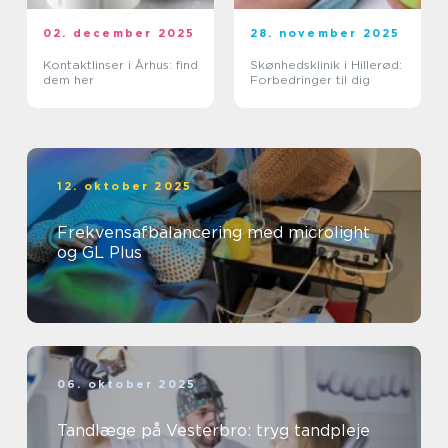
02. december 2025
28. november 2025
Kontaktlinser i Århus: find
Skønhedsklinik i Hillerød:
dem her
Forbedringer til dig
12. oktober 2025
Frekvensafbalancering med microlight
og GL Plus
06. oktober 2025
Tandlæge på Vesterbro: tryg tandpleje