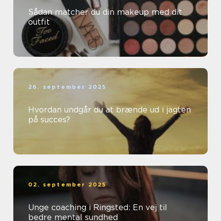
Sådan matcher du din makeup med dit
outfit
26. september 2025
Hvordan undgår du at brænde ud i jagten
på succes?
02. september 2025
Unge coaching i Ringsted: En vej til
bedre mental sundhed