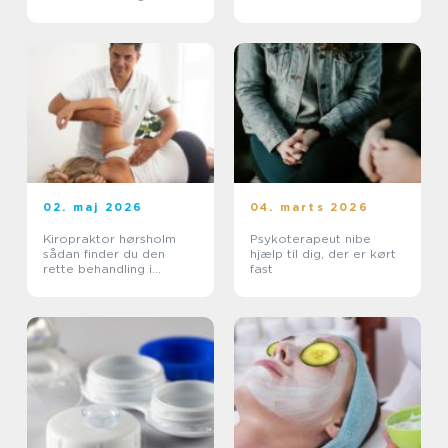
og sind
02. maj 2026
04. marts 2026
Kiropraktor hørsholm
Psykoterapeut nibe
sådan finder du den
hjælp til dig, der er kørt
rette behandling i
fast
nordsjælland