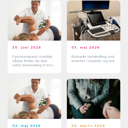
30. juni 2026
03. maj 2026
Fysioterapeut roskilde:
Blokade behandling ved
sådan finder du den
smerter i muskler og led
rette behandling til krop
og sind
02. maj 2026
04. marts 2026