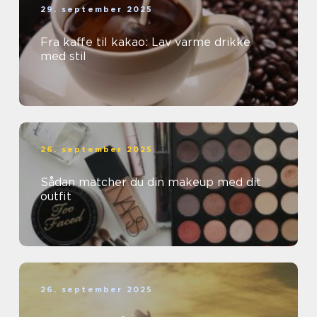
29. september 2025
Fra kaffe til kakao: Lav varme drikke
med stil
26. september 2025
Sådan matcher du din makeup med dit
outfit
26. september 2025