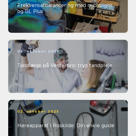
Frekvensafbalancering med microlight
og GL Plus
06. oktober 2025
Tandlæge på Vesterbro: tryg tandpleje
02. oktober 2025
Høreapparat i Roskilde: Din enkle guide