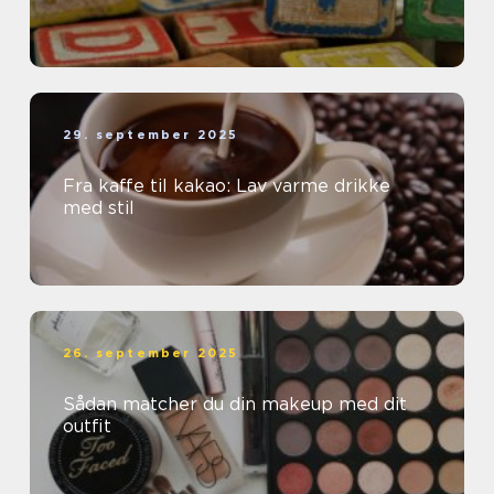
29. september 2025
Fra kaffe til kakao: Lav varme drikke
med stil
26. september 2025
Sådan matcher du din makeup med dit
outfit