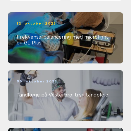
12. oktober 2025
Frekvensafbalancering med microlight
og GL Plus
06. oktober 2025
Tandlæge på Vesterbro: tryg tandpleje