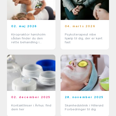
02. maj 2026
04. marts 2026
Kiropraktor hørsholm
Psykoterapeut nibe
sådan finder du den
hjælp til dig, der er kørt
rette behandling i
fast
nordsjælland
02. december 2025
28. november 2025
Kontaktlinser i Århus: find
Skønhedsklinik i Hillerød:
dem her
Forbedringer til dig