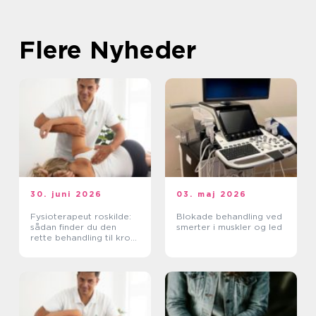
Flere Nyheder
30. juni 2026
03. maj 2026
Fysioterapeut roskilde:
Blokade behandling ved
sådan finder du den
smerter i muskler og led
rette behandling til krop
og sind