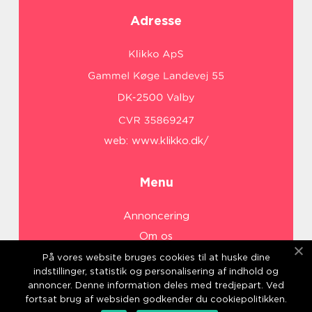
Adresse
web:
www.klikko.dk/
Menu
Annoncering
Om os
Cookies
På vores website bruges cookies til at huske dine
indstillinger, statistik og personalisering af indhold og
Kontakt os
annoncer. Denne information deles med tredjepart. Ved
Sitemap
fortsat brug af websiden godkender du cookiepolitikken.