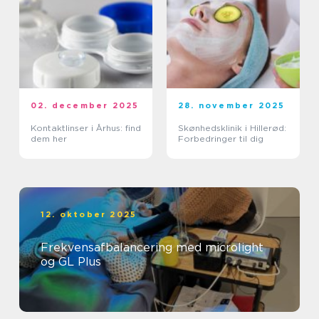
02. december 2025
28. november 2025
Kontaktlinser i Århus: find
Skønhedsklinik i Hillerød:
dem her
Forbedringer til dig
12. oktober 2025
Frekvensafbalancering med microlight
og GL Plus