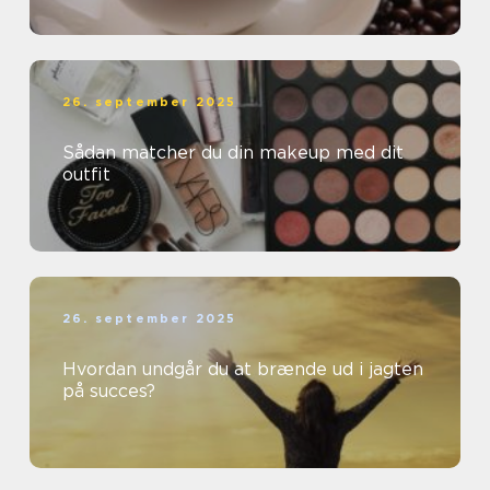
26. september 2025
Sådan matcher du din makeup med dit
outfit
26. september 2025
Hvordan undgår du at brænde ud i jagten
på succes?