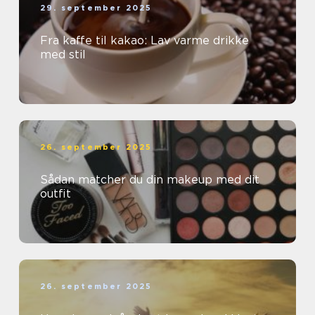
29. september 2025
Fra kaffe til kakao: Lav varme drikke
med stil
26. september 2025
Sådan matcher du din makeup med dit
outfit
26. september 2025