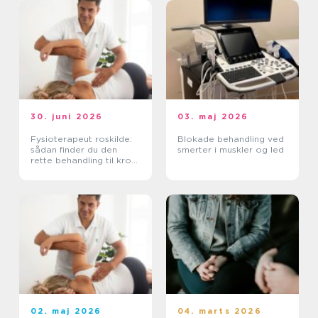
30. juni 2026
03. maj 2026
Fysioterapeut roskilde:
Blokade behandling ved
sådan finder du den
smerter i muskler og led
rette behandling til krop
og sind
02. maj 2026
04. marts 2026