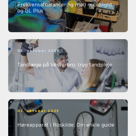
Frekvensafbalancering med microlight
og GL Plus
06. oktober 2025
Tandlæge på Vesterbro: tryg tandpleje
02. oktober 2025
Høreapparat i Roskilde: Din enkle guide