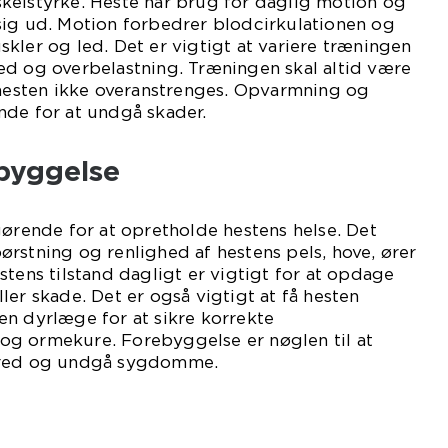
kelstyrke. Heste har brug for daglig motion og
sig ud. Motion forbedrer blodcirkulationen og
kler og led. Det er vigtigt at variere træningen
ed og overbelastning. Træningen skal altid være
 hesten ikke overanstrenges. Opvarmning og
nde for at undgå skader.
ebyggelse
gørende for at opretholde hestens helse. Det
rstning og renlighed af hestens pels, hove, ører
stens tilstand dagligt er vigtigt for at opdage
ler skade. Det er også vigtigt at få hesten
en dyrlæge for at sikre korrekte
g ormekure. Forebyggelse er nøglen til at
bred og undgå sygdomme.