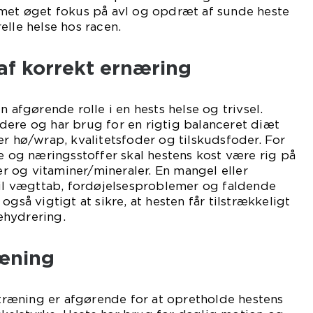
mmet øget fokus på avl og opdræt af sunde heste
elle helse hos racen.
af korrekt ernæring
n afgørende rolle i en hests helse og trivsel.
dere og har brug for en rigtig balanceret diæt
er hø/wrap, kvalitetsfoder og tilskudsfoder. For
se og næringsstoffer skal hestens kost være rig på
fer og vitaminer/mineraler. En mangel eller
til vægttab, fordøjelsesproblemer og faldende
også vigtigt at sikre, at hesten får tilstrækkeligt
ehydrering.
ræning
ræning er afgørende for at opretholde hestens