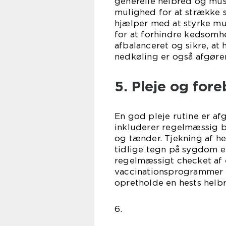
generelle helbred og mus
mulighed for at strække 
hjælper med at styrke mus
for at forhindre kedsomh
afbalanceret og sikre, at
nedkøling er også afgøre
5. Pleje og for
En god pleje rutine er af
inkluderer regelmæssig bø
og tænder. Tjekning af he
tidlige tegn på sygdom el
regelmæssigt checket af 
vaccinationsprogrammer o
opretholde en hests hel
6.