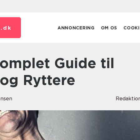
.
dk
ANNONCERING
OM OS
COOKI
 og Ryttere
ensen
Redaktio