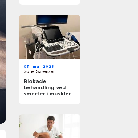
rette behandling
til krop og sind
03. maj 2026
Sofie Sørensen
Blokade
behandling ved
smerter i muskler
og led