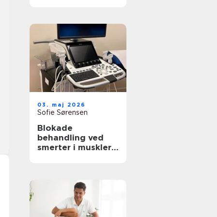
rette behandling
til krop og sind
03. maj 2026
Sofie Sørensen
Blokade
behandling ved
smerter i muskler
og led