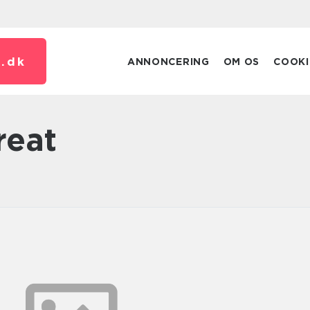
.
dk
ANNONCERING
OM OS
COOKI
reat