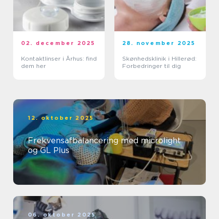
02. december 2025
28. november 2025
Kontaktlinser i Århus: find
Skønhedsklinik i Hillerød:
dem her
Forbedringer til dig
12. oktober 2025
Frekvensafbalancering med microlight
og GL Plus
06. oktober 2025