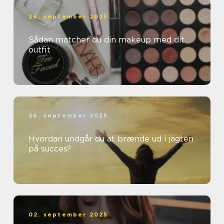
26. september 2025
Sådan matcher du din makeup med dit
outfit
26. september 2025
Hvordan undgår du at brænde ud i jagten
på succes?
02. september 2025