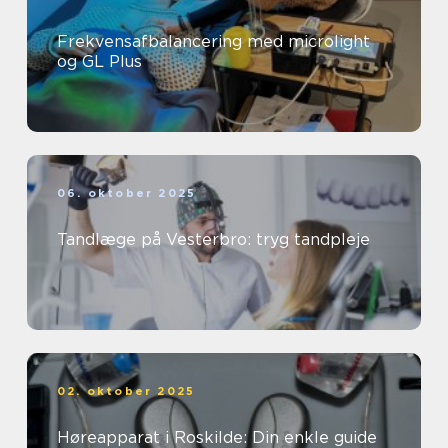
Frekvensafbalancering med microlight
og GL Plus
06. oktober 2025
Tandlæge på Vesterbro: tryg tandpleje
02. oktober 2025
Høreapparat i Roskilde: Din enkle guide