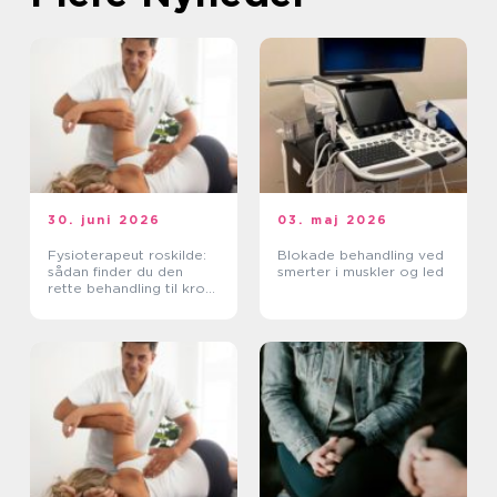
30. juni 2026
03. maj 2026
Fysioterapeut roskilde:
Blokade behandling ved
sådan finder du den
smerter i muskler og led
rette behandling til krop
og sind