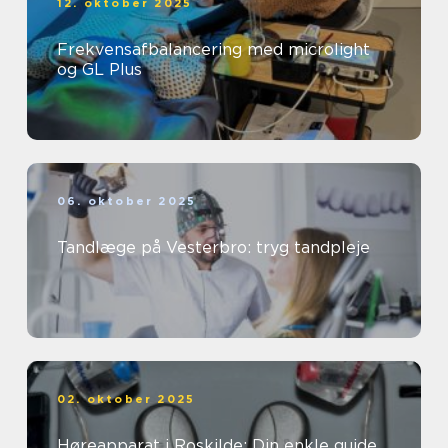
12. oktober 2025
Frekvensafbalancering med microlight
og GL Plus
06. oktober 2025
Tandlæge på Vesterbro: tryg tandpleje
02. oktober 2025
Høreapparat i Roskilde: Din enkle guide