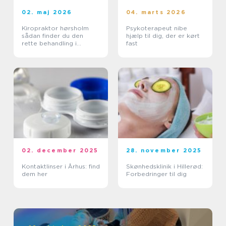
02. maj 2026
04. marts 2026
Kiropraktor hørsholm
Psykoterapeut nibe
sådan finder du den
hjælp til dig, der er kørt
rette behandling i
fast
nordsjælland
02. december 2025
28. november 2025
Kontaktlinser i Århus: find
Skønhedsklinik i Hillerød:
dem her
Forbedringer til dig