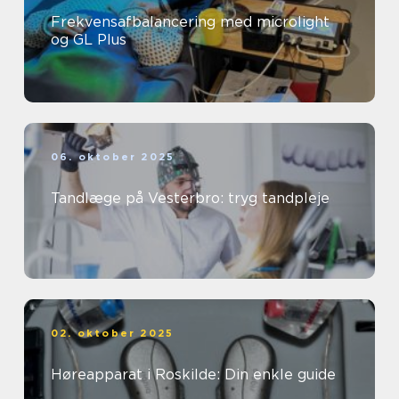
Frekvensafbalancering med microlight
og GL Plus
06. oktober 2025
Tandlæge på Vesterbro: tryg tandpleje
02. oktober 2025
Høreapparat i Roskilde: Din enkle guide