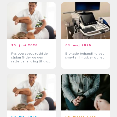
30. juni 2026
03. maj 2026
Fysioterapeut roskilde:
Blokade behandling ved
sådan finder du den
smerter i muskler og led
rette behandling til krop
og sind
02. maj 2026
04. marts 2026