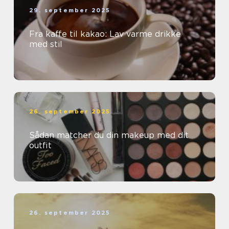
29. september 2025
Fra kaffe til kakao: Lav varme drikke
med stil
26. september 2025
Sådan matcher du din makeup med dit
outfit
26. september 2025