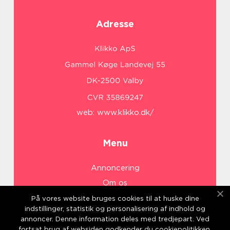
Adresse
web:
www.klikko.dk/
Menu
Annoncering
Om os
Cookies
På vores website bruges cookies til at huske dine
indstillinger, statistik og personalisering af indhold og
Kontakt os
annoncer. Denne information deles med tredjepart. Ved
Sitemap
fortsat brug af websiden godkender du cookiepolitikken.