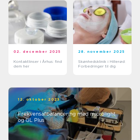
02. december 2025
28. november 2025
Kontaktlinser i Århus: find
Skønhedsklinik i Hillerød:
dem her
Forbedringer til dig
12. oktober 2025
Frekvensafbalancering med microlight
og GL Plus