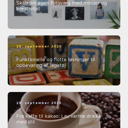
Skab din egen fotovæg med minder og
kreativitet
29. september 2025
Funktionelle og flotte løsninger til
opbevaring af legetøj
29. september 2025
Fra kaffe til kakao: Lav varme drikke
med stil