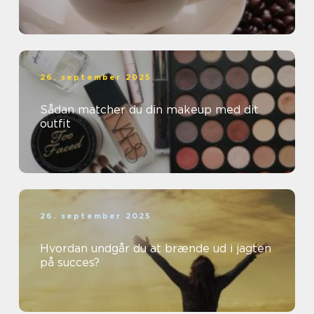
26. september 2025
Sådan matcher du din makeup med dit
outfit
26. september 2025
Hvordan undgår du at brænde ud i jagten
på succes?