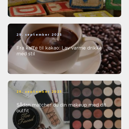
29. september 2025
Fra kaffe til kakao: Lav varme drikke
med stil
26. september 2025
Sådan matcher du din makeup med dit
outfit