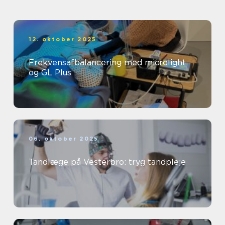
12. oktober 2025
Frekvensafbalancering med microlight
og GL Plus
06. oktober 2025
Tandlæge på Vesterbro: tryg tandpleje