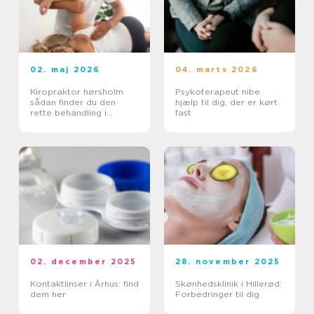
02. maj 2026
04. marts 2026
Kiropraktor hørsholm
Psykoterapeut nibe
sådan finder du den
hjælp til dig, der er kørt
rette behandling i
fast
nordsjælland
02. december 2025
28. november 2025
Kontaktlinser i Århus: find
Skønhedsklinik i Hillerød:
dem her
Forbedringer til dig