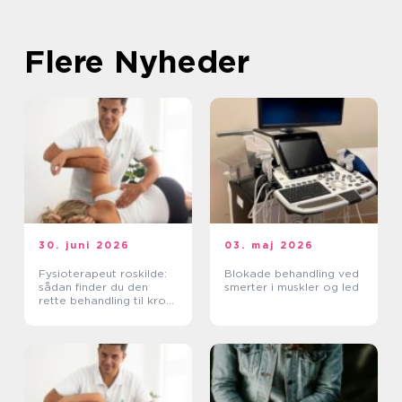
Flere Nyheder
30. juni 2026
03. maj 2026
Fysioterapeut roskilde:
Blokade behandling ved
sådan finder du den
smerter i muskler og led
rette behandling til krop
og sind