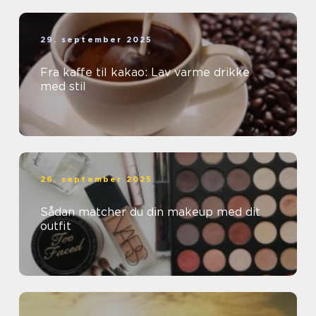
29. september 2025
Fra kaffe til kakao: Lav varme drikke
med stil
26. september 2025
Sådan matcher du din makeup med dit
outfit