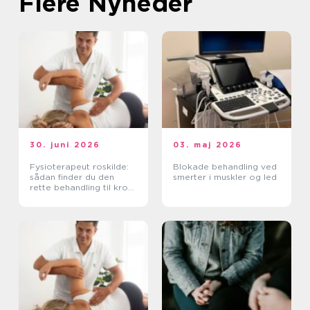
Flere Nyheder
30. juni 2026
03. maj 2026
Fysioterapeut roskilde:
Blokade behandling ved
sådan finder du den
smerter i muskler og led
rette behandling til krop
og sind