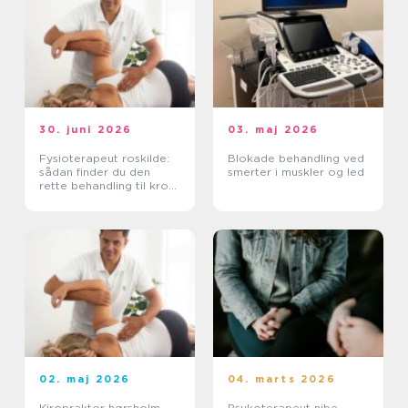
30. juni 2026
03. maj 2026
Fysioterapeut roskilde:
Blokade behandling ved
sådan finder du den
smerter i muskler og led
rette behandling til krop
og sind
02. maj 2026
04. marts 2026
Kiropraktor hørsholm
Psykoterapeut nibe