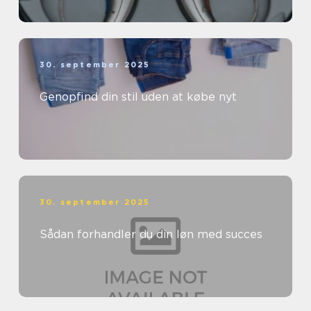
30. september 2025
Genopfind din stil uden at købe nyt
30. september 2025
Sådan forhandler du din løn med succes