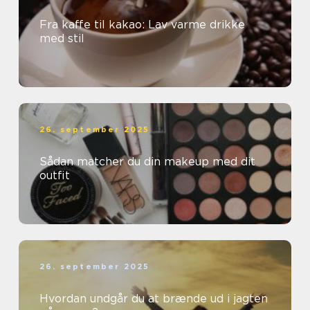
Fra kaffe til kakao: Lav varme drikke
med stil
26. september 2025
Sådan matcher du din makeup med dit
outfit
26. september 2025
Hvordan undgår du at brænde ud i jagten