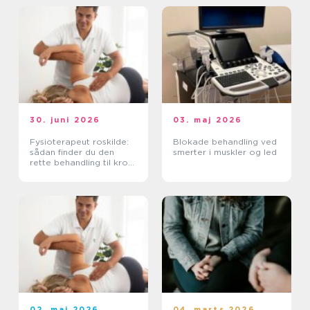
30. juni 2026
03. maj 2026
Fysioterapeut roskilde:
Blokade behandling ved
sådan finder du den
smerter i muskler og led
rette behandling til krop
og sind
02. maj 2026
04. marts 2026