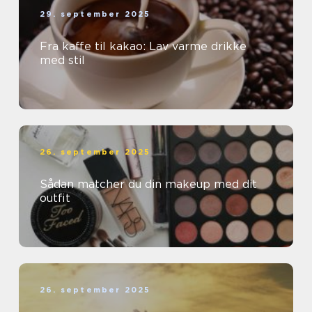
29. september 2025
Fra kaffe til kakao: Lav varme drikke
med stil
26. september 2025
Sådan matcher du din makeup med dit
outfit
26. september 2025