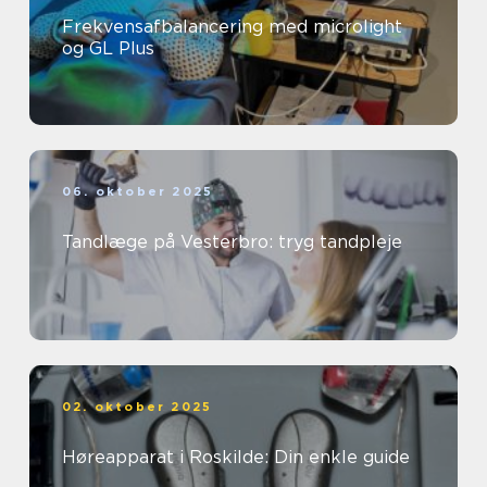
Frekvensafbalancering med microlight
og GL Plus
06. oktober 2025
Tandlæge på Vesterbro: tryg tandpleje
02. oktober 2025
Høreapparat i Roskilde: Din enkle guide