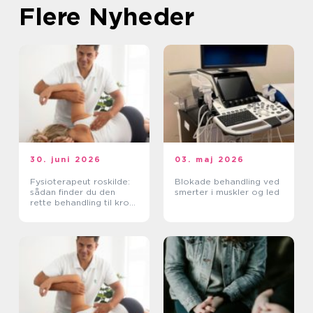
Flere Nyheder
30. juni 2026
03. maj 2026
Fysioterapeut roskilde:
Blokade behandling ved
sådan finder du den
smerter i muskler og led
rette behandling til krop
og sind