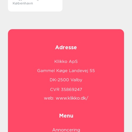
København
Adresse
web:
www.klikko.dk/
Menu
Annoncering