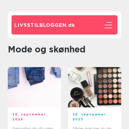
LIVSSTILBLOGGEN.
dk
Mode og skønhed
30. september
26. september
2025
2025
Genopfind din stil uden
Sådan matcher du din