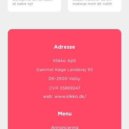
at købe nyt
makeup med dit outfit
Adresse
web:
www.klikko.dk/
Menu
Annoncering