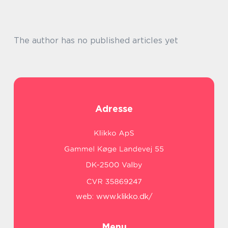
The author has no published articles yet
Adresse
web:
www.klikko.dk/
Menu